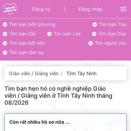
Đăng ký
|
Đăng nhập
To
Tìm bạn bốn phương
Tìm bạn Trai
Tìm bạn Gái
Tìm bạn Les
Tìm bạn Gay
Tìm bạn kết hôn
Tìm người yêu
Tìm bạn tâm sự
Giáo viên / Giảng viên
Tỉnh Tây Ninh
Tìm bạn hẹn hò có nghề nghiệp Giáo
viên / Giảng viên ở Tỉnh Tây Ninh tháng
08/2026
Còn rất nhiều hồ sơ nữa ...