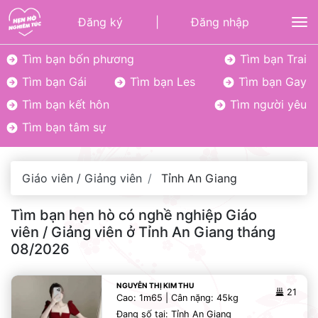
Đăng ký
|
Đăng nhập
To
Tìm bạn bốn phương
Tìm bạn Trai
Tìm bạn Gái
Tìm bạn Les
Tìm bạn Gay
Tìm bạn kết hôn
Tìm người yêu
Tìm bạn tâm sự
Giáo viên / Giảng viên
Tỉnh An Giang
Tìm bạn hẹn hò có nghề nghiệp Giáo
viên / Giảng viên ở Tỉnh An Giang tháng
08/2026
NGUYỄN THỊ KIM THU
21
Cao: 1m65 | Cân nặng: 45kg
Đang số tại: Tỉnh An Giang