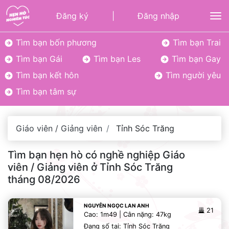
Đăng ký
|
Đăng nhập
To
Tìm bạn bốn phương
Tìm bạn Trai
Tìm bạn Gái
Tìm bạn Les
Tìm bạn Gay
Tìm bạn kết hôn
Tìm người yêu
Tìm bạn tâm sự
Giáo viên / Giảng viên
Tỉnh Sóc Trăng
Tìm bạn hẹn hò có nghề nghiệp Giáo
viên / Giảng viên ở Tỉnh Sóc Trăng
tháng 08/2026
NGUYỄN NGỌC LAN ANH
21
Cao: 1m49 | Cân nặng: 47kg
Đang số tại: Tỉnh Sóc Trăng