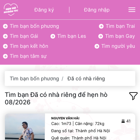
Đăng ký
|
Đăng nhập
To
Tìm bạn bốn phương
Tìm bạn Trai
Tìm bạn Gái
Tìm bạn Les
Tìm bạn Gay
Tìm bạn kết hôn
Tìm người yêu
Tìm bạn tâm sự
Tìm bạn bốn phương
Đã có nhà riêng
Tìm bạn Đã có nhà riêng để hẹn hò
08/2026
NGUYEN VĂN HẢI
41
Cao: 1m73 | Cân nặng: 72kg
Đang số tại: Thành phố Hà Nội
Quê quán: Thành phố Hà Nội