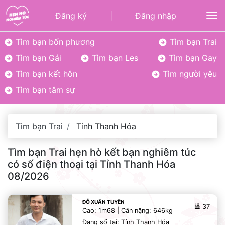
Đăng ký
|
Đăng nhập
To
Tìm bạn bốn phương
Tìm bạn Trai
Tìm bạn Gái
Tìm bạn Les
Tìm bạn Gay
Tìm bạn kết hôn
Tìm người yêu
Tìm bạn tâm sự
Tìm bạn Trai
Tỉnh Thanh Hóa
Tìm bạn Trai hẹn hò kết bạn nghiêm túc
có số điện thoại tại Tỉnh Thanh Hóa
08/2026
ĐỖ XUÂN TUYÊN
37
Cao: 1m68 | Cân nặng: 646kg
Đang số tại: Tỉnh Thanh Hóa