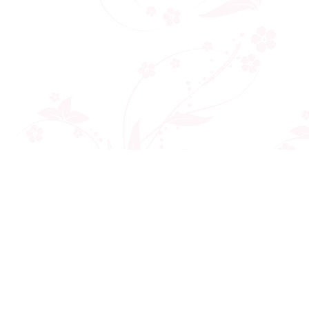
Công ty cổ phần VNCT Group
Mã số thuế: 0110284788
Hotline: 086 86 86 440
Email: henhonghiemtuc.com@gmail.com
Địa chỉ: C10 tòa Golden West, số 2 Lê Văn Thiêm, Thanh Xuân, Hà Nội