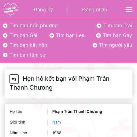
Đăng ký
|
Đăng nhập
To
Tìm bạn bốn phương
Tìm bạn Trai
Tìm bạn Gái
Tìm bạn Les
Tìm bạn Gay
Tìm bạn kết hôn
Tìm người yêu
Tìm bạn tâm sự
Hẹn hò kết bạn với Phạm Trần
Thanh Chương
Họ tên
Phạm Trần Thanh Chương
Giới tính
Nam
Năm sinh
1988