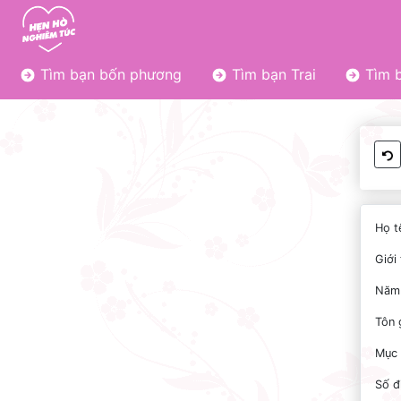
Tìm bạn bốn phương
Tìm bạn Trai
Tìm b
Họ t
Giới 
Năm 
Tôn 
Mục 
Số đ