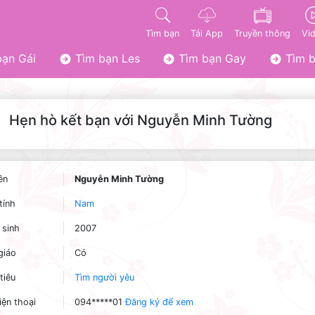
Tìm bạn
Tải App
Truyền thông
Vi
ạn Gái
Tìm bạn Les
Tìm bạn Gay
Tìm b
Hẹn hò kết bạn với Nguyễn Minh Tường
ên
Nguyễn Minh Tường
tính
Nam
sinh
2007
giáo
Có
tiêu
Tìm người yêu
iện thoại
094*****01
Đăng ký để xem