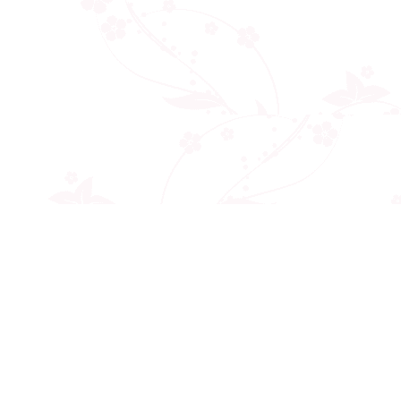
Công ty cổ phần VNCT Group
Mã số thuế: 0110284788
Hotline: 086 86 86 440
Email: henhonghiemtuc.com@gmail.com