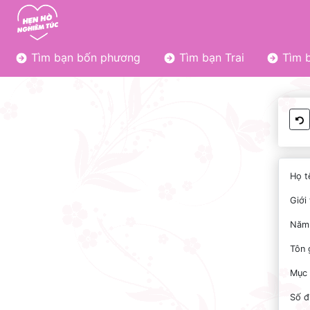
Tìm bạn bốn phương
Tìm bạn Trai
Tìm b
Họ t
Giới 
Năm 
Tôn 
Mục 
Số đ