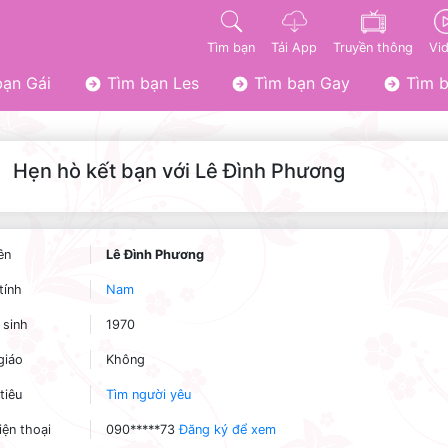
Tìm bạn
Tải App
Truyền thông
Vi
ạn Gái
Tìm bạn Les
Tìm bạn Gay
Tìm b
Hẹn hò kết bạn với Lê Đình Phương
ên
Lê Đình Phương
tính
Nam
sinh
1970
giáo
Không
tiêu
Tìm người yêu
iện thoại
090*****73
Đăng ký để xem