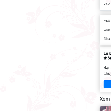
Zalo
Chỗ 
Quê 
Nhà
Lê 
thôn
Bạn
chu
Xem 