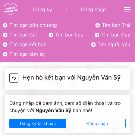
Đăng ký
|
Đăng nhập
To
Tìm bạn bốn phương
Tìm bạn Trai
Tìm bạn Gái
Tìm bạn Les
Tìm bạn Gay
Tìm bạn kết hôn
Tìm người yêu
Tìm bạn tâm sự
Hẹn hò kết bạn với Nguyễn Văn Sỹ
Đăng nhập để xem ảnh, xem số điện thoại và trò
chuyện với
Nguyễn Văn Sỹ
bạn nhé!
Đăng ký tài khoản
Đăng nhập