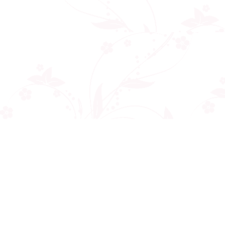
Công ty cổ phần VNCT Group
Mã số thuế: 0110284788
Hotline: 086 86 86 440
Email: henhonghiemtuc.com@gmail.com