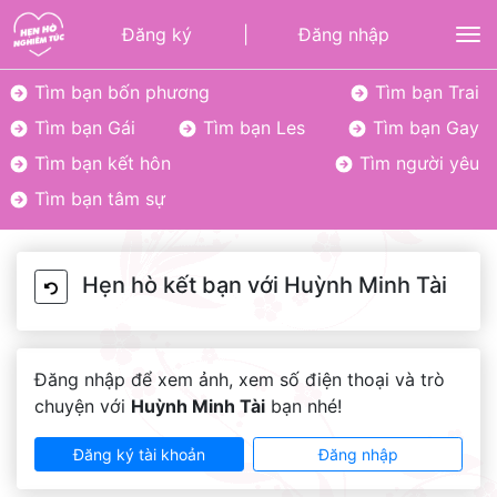
Đăng ký
|
Đăng nhập
To
Tìm bạn bốn phương
Tìm bạn Trai
Tìm bạn Gái
Tìm bạn Les
Tìm bạn Gay
Tìm bạn kết hôn
Tìm người yêu
Tìm bạn tâm sự
Hẹn hò kết bạn với Huỳnh Minh Tài
Đăng nhập để xem ảnh, xem số điện thoại và trò
chuyện với
Huỳnh Minh Tài
bạn nhé!
Đăng ký tài khoản
Đăng nhập