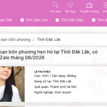
Tìm bạn
Tải App
Truyền thông
Vi
ạn Gái
Tìm bạn Les
Tìm bạn Gay
Tìm b
 bạn bốn phương
Tỉnh Đắk Lắk
bạn bốn phương hẹn hò tại Tỉnh Đắk Lắk, có
Zalo tháng 08/2026
LÃ THỊ THẢO
Cao: 1m11 | Cân nặng: 484kg
Đang số tại: Tỉnh Đắk Lắk
Quê quán: Thành phố Hà Nội
Nghề nghiệp: Kinh doanh