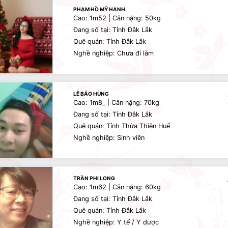
PHẠM HỒ MỸ HANH
Cao: 1m52 | Cân nặng: 50kg
Đang số tại: Tỉnh Đắk Lắk
Quê quán: Tỉnh Đắk Lắk
Nghề nghiệp: Chưa đi làm
LÊ BẢO HÙNG
Cao: 1m8_ | Cân nặng: 70kg
Đang số tại: Tỉnh Đắk Lắk
Quê quán: Tỉnh Thừa Thiên Huế
Nghề nghiệp: Sinh viên
TRẦN PHI LONG
Cao: 1m62 | Cân nặng: 60kg
Đang số tại: Tỉnh Đắk Lắk
Quê quán: Tỉnh Đắk Lắk
Nghề nghiệp: Y tế / Y dược