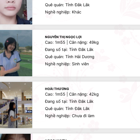
Quê quán: Tỉnh Đắk Lắk
Nghề nghiệp: Khác
NGUYỄN THỊ NGỌC LỢI
Cao: 1m55 | Cân nặng: 49kg
Đang số tại: Tỉnh Đắk Lắk
Quê quán: Tỉnh Hải Dương
Nghề nghiệp: Sinh viên
HOÀI THƯƠNG
Cao: 1m55 | Cân nặng: 42kg
Đang số tại: Tỉnh Đắk Lắk
Quê quán: Tỉnh Đắk Lắk
Nghề nghiệp: Chưa đi làm