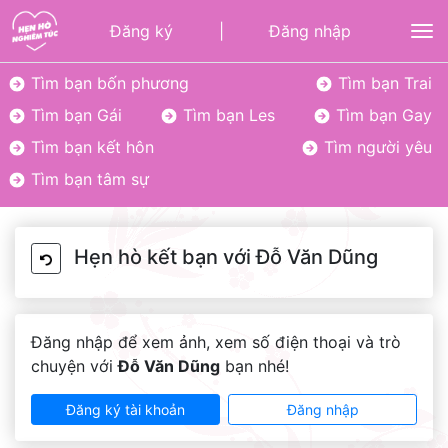
Đăng ký
|
Đăng nhập
To
Tìm bạn bốn phương
Tìm bạn Trai
Tìm bạn Gái
Tìm bạn Les
Tìm bạn Gay
Tìm bạn kết hôn
Tìm người yêu
Tìm bạn tâm sự
Hẹn hò kết bạn với Đỗ Văn Dũng
Đăng nhập để xem ảnh, xem số điện thoại và trò
chuyện với
Đỗ Văn Dũng
bạn nhé!
Đăng ký tài khoản
Đăng nhập