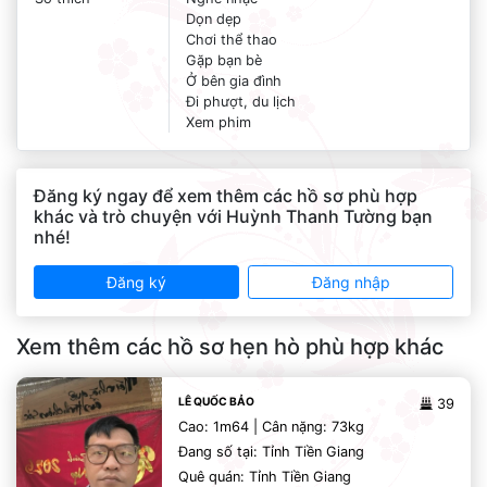
Dọn dẹp
Chơi thể thao
Gặp bạn bè
Ở bên gia đình
Đi phượt, du lịch
Xem phim
Đăng ký ngay để xem thêm các hồ sơ phù hợp
khác và trò chuyện với Huỳnh Thanh Tường bạn
nhé!
Đăng ký
Đăng nhập
Xem thêm các hồ sơ hẹn hò phù hợp khác
LÊ QUỐC BẢO
39
Cao: 1m64 | Cân nặng: 73kg
Đang số tại: Tỉnh Tiền Giang
Quê quán: Tỉnh Tiền Giang