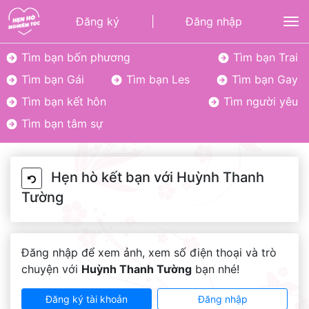
Đăng ký
|
Đăng nhập
To
Tìm bạn bốn phương
Tìm bạn Trai
Tìm bạn Gái
Tìm bạn Les
Tìm bạn Gay
Tìm bạn kết hôn
Tìm người yêu
Tìm bạn tâm sự
Hẹn hò kết bạn với Huỳnh Thanh
Tường
Đăng nhập để xem ảnh, xem số điện thoại và trò
chuyện với
Huỳnh Thanh Tường
bạn nhé!
Đăng ký tài khoản
Đăng nhập