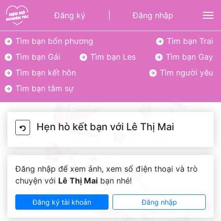
Đăng ký
|
Đăng nhập
To
Tìm bạn bốn phương
Tìm bạn Trai
Tìm bạn Gái
Tìm bạn Les
Tìm bạn Gay
Tìm bạn kết hôn
Tìm người yêu
Tìm bạn tâm sự
Hẹn hò kết bạn với Lê Thị Mai
Đăng nhập để xem ảnh, xem số điện thoại và trò
chuyện với
Lê Thị Mai
bạn nhé!
Đăng ký tài khoản
Đăng nhập