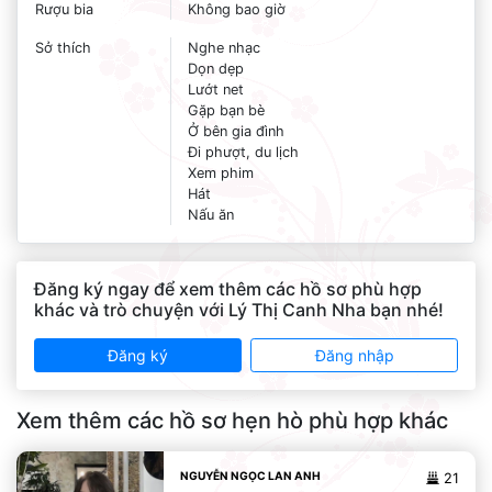
Rượu bia
Không bao giờ
Sở thích
Nghe nhạc
Dọn dẹp
Lướt net
Gặp bạn bè
Ở bên gia đình
Đi phượt, du lịch
Xem phim
Hát
Nấu ăn
Đăng ký ngay để xem thêm các hồ sơ phù hợp
khác và trò chuyện với Lý Thị Canh Nha bạn nhé!
Đăng ký
Đăng nhập
Xem thêm các hồ sơ hẹn hò phù hợp khác
NGUYỄN NGỌC LAN ANH
21