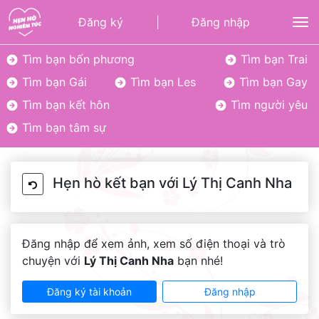
Đăng ký
|
Đăng nhập
To
Tìm bạn bốn phương
Tìm bạn Trai
Tìm bạn Gái
Tìm bạn Les
Tìm bạn Gay
Tìm bạn kết hôn
Tìm người yêu
Tìm bạn tâm sự
Hẹn hò kết bạn với Lý Thị Canh Nha
Đăng nhập để xem ảnh, xem số điện thoại và trò
chuyện với
Lý Thị Canh Nha
bạn nhé!
Đăng ký tài khoản
Đăng nhập