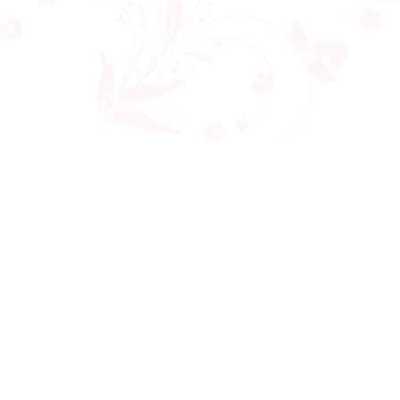
Công ty cổ phần VNCT Group
Mã số thuế: 0110284788
Hotline: 086 86 86 440
Email: henhonghiemtuc.com@gmail.com
Địa chỉ: C10 tòa Golden West, số 2 Lê Văn Thiêm, Thanh Xuân, Hà Nội
Giới thiệu
Về chúng tôi