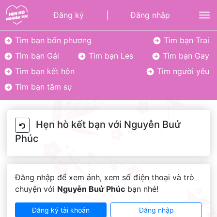
Đăng ký
|
Đăng nhập
To
Tìm bạn bốn phương
Tìm bạn Trai
Tìm bạn Gái
Tìm bạn Les
Tìm bạn Gay
Tìm bạn kết hôn
Tìm người yêu
Tìm bạn tâm sự
Hẹn hò kết bạn với Nguyễn Buử
Phúc
Đăng nhập để xem ảnh, xem số điện thoại và trò
chuyện với
Nguyễn Buử Phúc
bạn nhé!
Đăng ký tài khoản
Đăng nhập