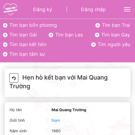
Đăng ký
|
Đăng nhập
To
Tìm bạn bốn phương
Tìm bạn Trai
Tìm bạn Gái
Tìm bạn Les
Tìm bạn Gay
Tìm bạn kết hôn
Tìm người yêu
Tìm bạn tâm sự
Hẹn hò kết bạn với Mai Quang
Trường
Họ tên
Mai Quang Trường
Giới tính
Nam
Năm sinh
1980