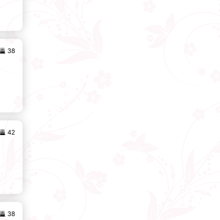
38
42
38