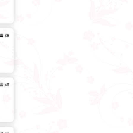
39
49