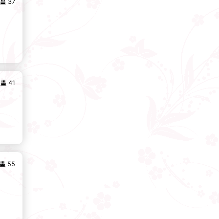
37
41
55