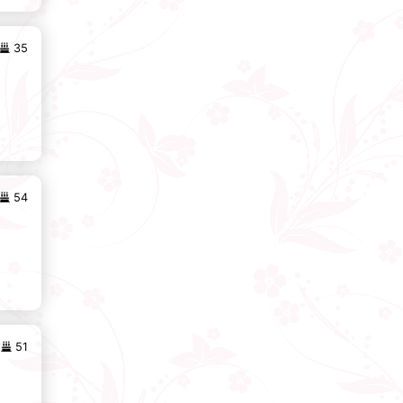
35
54
51