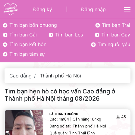
Đăng ký
|
Đăng nhập
To
Tìm bạn bốn phương
Tìm bạn Trai
Tìm bạn Gái
Tìm bạn Les
Tìm bạn Gay
Tìm bạn kết hôn
Tìm người yêu
Tìm bạn tâm sự
Cao đẳng
Thành phố Hà Nội
Tìm bạn hẹn hò có học vấn Cao đẳng ở
Thành phố Hà Nội tháng 08/2026
LÃ THANH CUÔNG
45
Cao: 1m64 | Cân nặng: 64kg
Đang số tại: Thành phố Hà Nội
Quê quán: Tỉnh Thái Bình