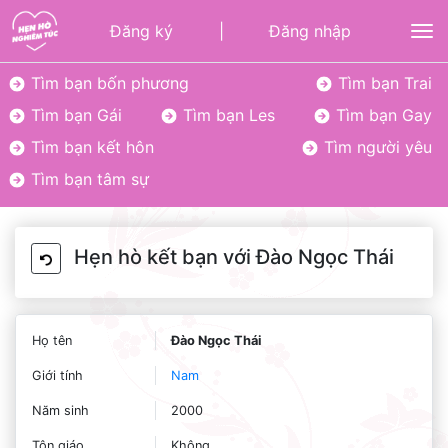
Đăng ký
|
Đăng nhập
To
Tìm bạn bốn phương
Tìm bạn Trai
Tìm bạn Gái
Tìm bạn Les
Tìm bạn Gay
Tìm bạn kết hôn
Tìm người yêu
Tìm bạn tâm sự
Hẹn hò kết bạn với Đào Ngọc Thái
Họ tên
Đào Ngọc Thái
Giới tính
Nam
Năm sinh
2000
Tôn giáo
Không