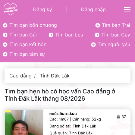
Đăng ký
|
Đăng nhập
To
Tìm bạn bốn phương
Tìm bạn Trai
Tìm bạn Gái
Tìm bạn Les
Tìm bạn Gay
Tìm bạn kết hôn
Tìm người yêu
Tìm bạn tâm sự
Cao đẳng
Tỉnh Đắk Lắk
Tìm bạn hẹn hò có học vấn Cao đẳng ở
Tỉnh Đắk Lắk tháng 08/2026
NGÔ CÔNG BẰNG
37
Cao: 1m67 | Cân nặng: 52kg
Đang số tại: Tỉnh Đắk Lắk
Quê quán: Tỉnh Đắk Lắk