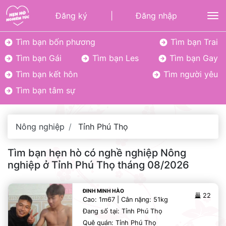
Đăng ký
|
Đăng nhập
To
Tìm bạn bốn phương
Tìm bạn Trai
Tìm bạn Gái
Tìm bạn Les
Tìm bạn Gay
Tìm bạn kết hôn
Tìm người yêu
Tìm bạn tâm sự
Nông nghiệp
Tỉnh Phú Thọ
Tìm bạn hẹn hò có nghề nghiệp Nông
nghiệp ở Tỉnh Phú Thọ tháng 08/2026
ĐINH MINH HÀO
22
Cao: 1m67 | Cân nặng: 51kg
Đang số tại: Tỉnh Phú Thọ
Quê quán: Tỉnh Phú Thọ