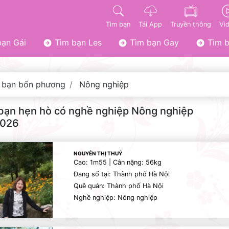
Tìm bạn
Tải App
Truyền thông
Vi
ạn Gái
Tìm bạn Les
Tìm bạn Gay
Tìm b
 bạn bốn phương
Nông nghiệp
bạn hẹn hò có nghề nghiệp Nông nghiệp
2026
NGUYỄN THỊ THUÝ
Cao: 1m55 | Cân nặng: 56kg
Đang số tại: Thành phố Hà Nội
Quê quán: Thành phố Hà Nội
Nghề nghiệp: Nông nghiệp