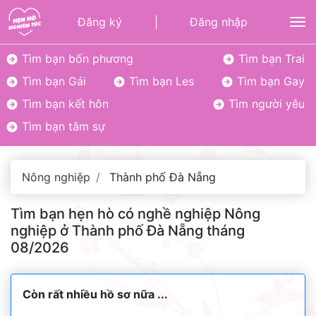
Đăng ký
|
Đăng nhập
To
Tìm bạn bốn phương
Tìm bạn Trai
Tìm bạn Gái
Tìm bạn Les
Tìm bạn Gay
Tìm bạn kết hôn
Tìm người yêu
Tìm bạn tâm sự
Nông nghiệp
Thành phố Đà Nẵng
Tìm bạn hẹn hò có nghề nghiệp Nông
nghiệp ở Thành phố Đà Nẵng tháng
08/2026
Còn rất nhiều hồ sơ nữa ...