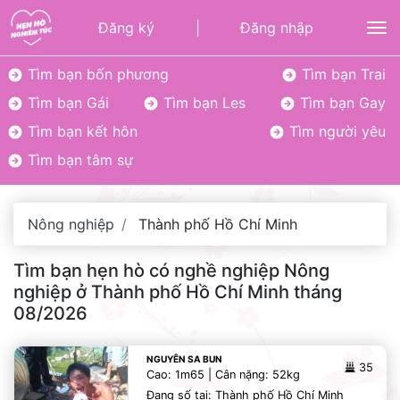
Đăng ký
|
Đăng nhập
To
Tìm bạn bốn phương
Tìm bạn Trai
Tìm bạn Gái
Tìm bạn Les
Tìm bạn Gay
Tìm bạn kết hôn
Tìm người yêu
Tìm bạn tâm sự
Nông nghiệp
Thành phố Hồ Chí Minh
Tìm bạn hẹn hò có nghề nghiệp Nông
nghiệp ở Thành phố Hồ Chí Minh tháng
08/2026
NGUYÊN SA BUN
35
Cao: 1m65 | Cân nặng: 52kg
Đang số tại: Thành phố Hồ Chí Minh