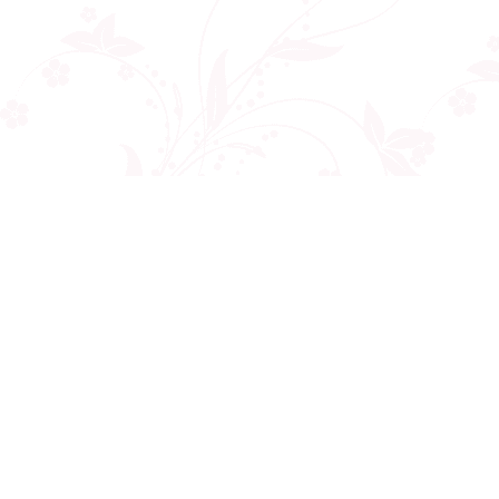
Công ty cổ phần VNCT Group
Mã số thuế: 0110284788
Hotline: 086 86 86 440
Email: henhonghiemtuc.com@gmail.com
Địa chỉ: C10 tòa Golden West, số 2 Lê Văn Thiêm, Thanh Xuân, Hà Nội
Giới thiệu
Về chúng tôi