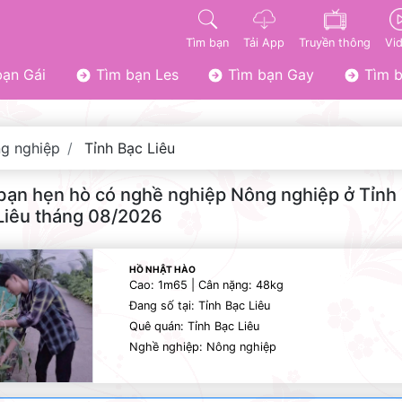
Tìm bạn
Tải App
Truyền thông
Vi
ạn Gái
Tìm bạn Les
Tìm bạn Gay
Tìm b
g nghiệp
Tỉnh Bạc Liêu
bạn hẹn hò có nghề nghiệp Nông nghiệp ở Tỉnh
Liêu tháng 08/2026
HỒ NHẬT HÀO
Cao: 1m65 | Cân nặng: 48kg
Đang số tại: Tỉnh Bạc Liêu
Quê quán: Tỉnh Bạc Liêu
Nghề nghiệp: Nông nghiệp