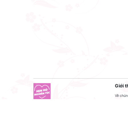
Giới t
Về chúng
Liên hệ
Công ty cổ phần VNCT Group
Liên hệ
Mã số thuế: 0110284788
Tuyển 
Hotline: 086 86 86 440
Điều kh