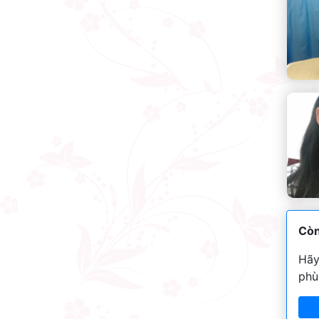
Còn
Hãy
phù