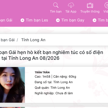
Tìm bạn
Tải App
Truyền thông
Vi
ạn Gái
Tìm bạn Les
Tìm bạn Gay
Tìm b
 bạn Gái
Tỉnh Long An
bạn Gái hẹn hò kết bạn nghiêm túc có số điện
i tại Tỉnh Long An 08/2026
TRÂN TRÂN
Cao: 1m58 | Cân nặng: 60kg
Đang số tại: Tỉnh Long An
Quê quán: Tỉnh Long An
Nghề nghiệp: Chưa đi làm