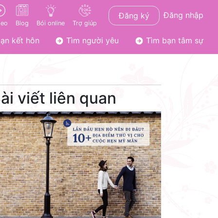
Đăng nhập
Đăng ký
deo
Blog
Bói online
Trợ giúp
ạn kết hôn
Tìm người yêu
Tìm bạn tâm sự
ài viết liên quan