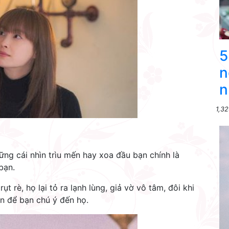
5
n
n
1,32
ững cái nhìn trìu mến hay xoa đầu bạn chính là
bạn.
t rè, họ lại tỏ ra lạnh lùng, giả vờ vô tâm, đôi khi
bạn để bạn chú ý đến họ.