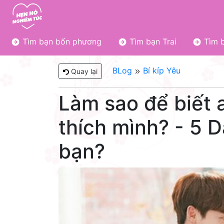
Tìm bạn bốn phương
Tìm bạn Trai
Tìm b
BLog
Bí kíp Yêu
Quay lại
Làm sao để biết 
thích mình? - 5 D
bạn?