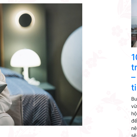
1
t
–
t
Bu
vừ
hộ
để
nê
sẽ