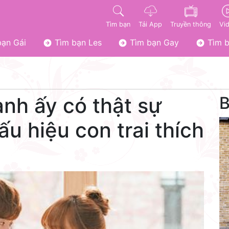
Tìm bạn
Tải App
Truyền thông
Vi
ạn Gái
Tìm bạn Les
Tìm bạn Gay
Tìm b
anh ấy có thật sự
B
ấu hiệu con trai thích