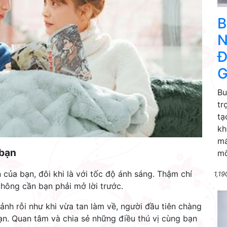
B
N
Đ
G
Bu
tr
tạ
kh
má
 bạn
mố
n của bạn, đôi khi là với tốc độ ánh sáng. Thậm chí
1,19
hông cần bạn phải mở lời trước.
ảnh rỗi như khi vừa tan làm về, người đầu tiên chàng
 bạn. Quan tâm và chia sẻ những điều thú vị cùng bạn