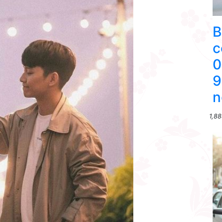
B
c
0
9
n
1,88