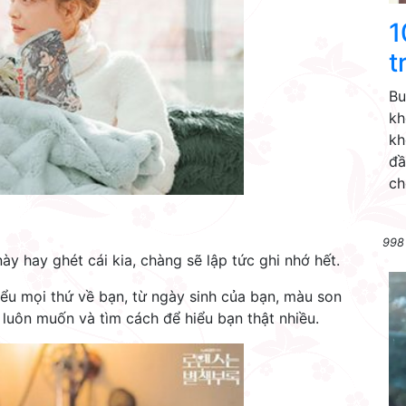
1
t
Bu
kh
kh
đầ
ch
998
này hay ghét cái kia, chàng sẽ lập tức ghi nhớ hết.
iểu mọi thứ về bạn, từ ngày sinh của bạn, màu son
 luôn muốn và tìm cách để hiểu bạn thật nhiều.