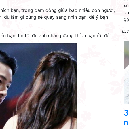
xú
thích bạn, trong đám đông giữa bao nhiêu con người,
qu
, dù làm gì cúng sẽ quay sang nhìn bạn, để ý bạn
gặ
1,33
n bạn, tin tôi đi, anh chàng đang thích bạn rồi đó.
3
n