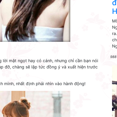
đ
H
Mỗ
Ng
ra
ch
Ng
988
 lời mật ngọt hay có cánh, nhưng chỉ cần bạn nói
p đỡ, chàng sẽ lập tức đồng ý và xuất hiện trước
ch mình, nhất định phải nhìn vào hành động!