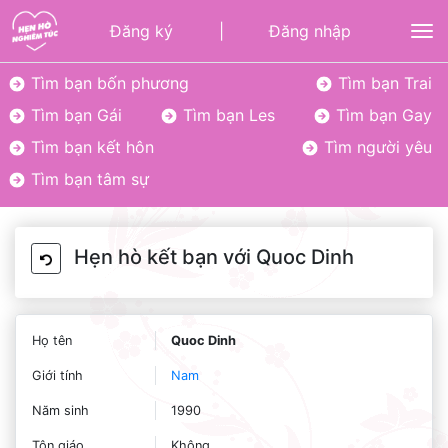
Đăng ký
|
Đăng nhập
To
Tìm bạn bốn phương
Tìm bạn Trai
Tìm bạn Gái
Tìm bạn Les
Tìm bạn Gay
Tìm bạn kết hôn
Tìm người yêu
Tìm bạn tâm sự
Hẹn hò kết bạn với Quoc Dinh
Họ tên
Quoc Dinh
Giới tính
Nam
Năm sinh
1990
Tôn giáo
Không