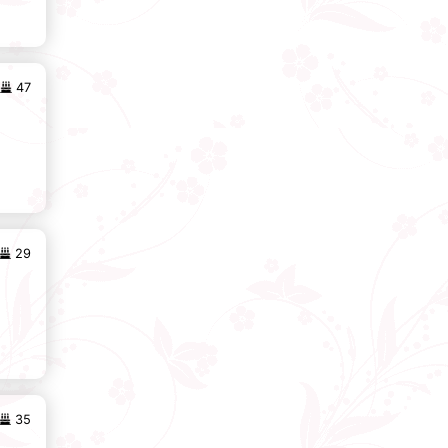
47
29
35