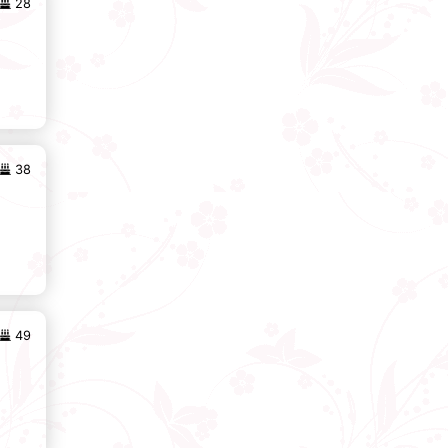
28
38
49