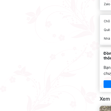
Zalo
Chỗ 
Quê 
Nhà
Đồn
thôn
Bạn
chu
Xem 