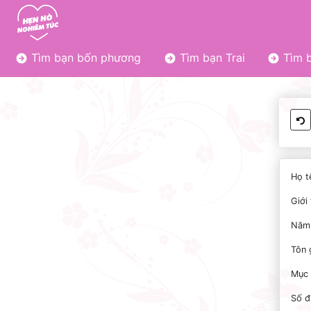
Tìm bạn bốn phương
Tìm bạn Trai
Tìm b
Họ t
Giới 
Năm 
Tôn 
Mục 
Số đ