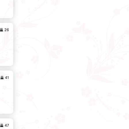
26
41
47