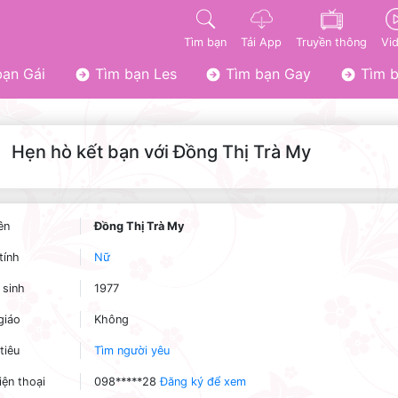
Tìm bạn
Tải App
Truyền thông
Vi
ạn Gái
Tìm bạn Les
Tìm bạn Gay
Tìm b
Hẹn hò kết bạn với Đồng Thị Trà My
ên
Đồng Thị Trà My
tính
Nữ
sinh
1977
giáo
Không
tiêu
Tìm người yêu
iện thoại
098*****28
Đăng ký để xem