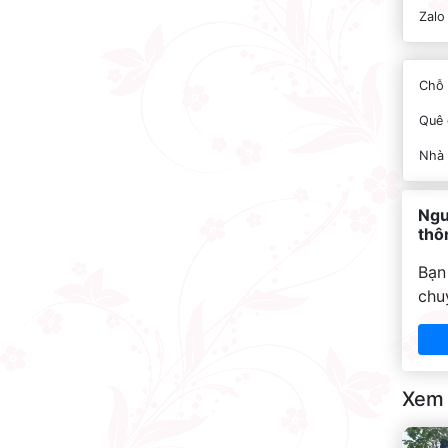
Zalo
Chỗ 
Quê 
Nhà
Ngu
thôn
Bạn
chu
Xem 