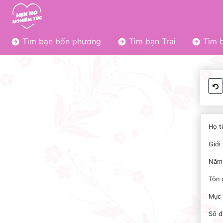
Tìm bạn bốn phương
Tìm bạn Trai
Tìm b
Họ t
Giới 
Năm 
Tôn 
Mục 
Số đ