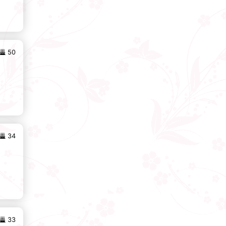
50
34
33