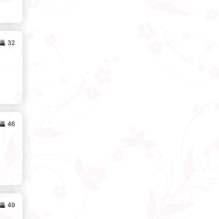
32
46
49