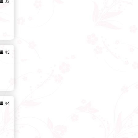
32
43
44