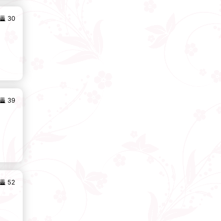
30
39
52