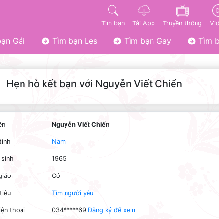
Tìm bạn
Tải App
Truyền thông
Vi
ạn Gái
Tìm bạn Les
Tìm bạn Gay
Tìm b
Hẹn hò kết bạn với Nguyễn Viết Chiến
ên
Nguyễn Viết Chiến
tính
Nam
sinh
1965
giáo
Có
tiêu
Tìm người yêu
iện thoại
034*****69
Đăng ký để xem