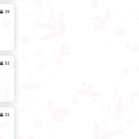
39
52
32