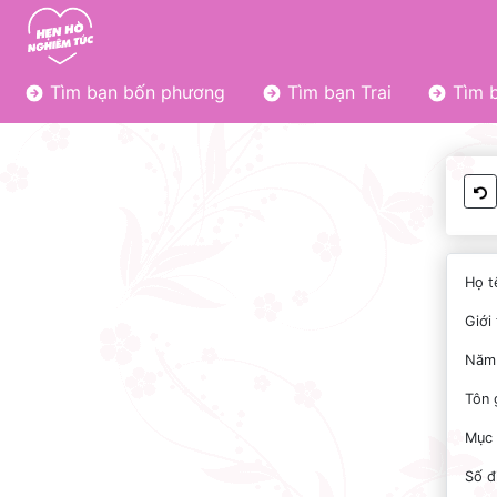
Tìm bạn bốn phương
Tìm bạn Trai
Tìm b
Họ t
Giới 
Năm 
Tôn 
Mục 
Số đ