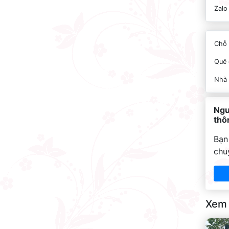
Zalo
Chỗ 
Quê 
Nhà
Ngu
thôn
Bạn
chu
Xem 