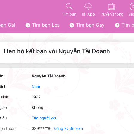
Tìm bạn
Tải App
Truyền thông
Vi
ạn Gái
Tìm bạn Les
Tìm bạn Gay
Tìm b
Hẹn hò kết bạn với Nguyễn Tài Doanh
ên
Nguyễn Tài Doanh
tính
Nam
sinh
1992
giáo
Không
tiêu
Tìm người yêu
iện thoại
039*****86
Đăng ký để xem