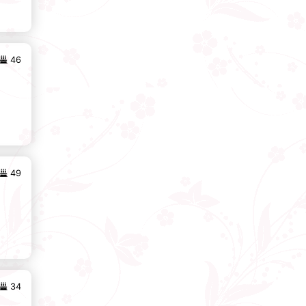
46
49
34