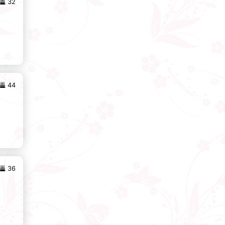
32
44
36