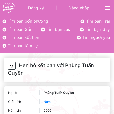
Đăng ký
|
Đăng nhập
To
Tìm bạn bốn phương
Tìm bạn Trai
Tìm bạn Gái
Tìm bạn Les
Tìm bạn Gay
Tìm bạn kết hôn
Tìm người yêu
Tìm bạn tâm sự
Hẹn hò kết bạn với Phùng Tuấn
Quyền
Họ tên
Phùng Tuấn Quyền
Giới tính
Nam
Năm sinh
2006