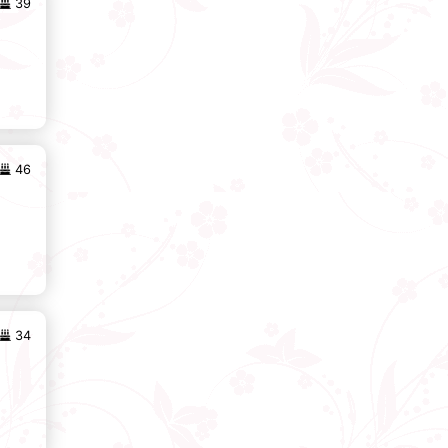
39
46
34