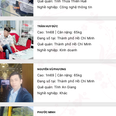
Quê quán: Tỉnh Thừa Thiên Huế
Nghề nghiệp: Công nghệ thông tin
TRẦN HUY ĐỨC
Cao: 1m68 | Cân nặng: 65kg
Đang số tại: Thành phố Hồ Chí Minh
Quê quán: Thành phố Hồ Chí Minh
Nghề nghiệp: Kinh doanh
NGUYỄN VŨ PHƯƠNG
Cao: 1m69 | Cân nặng: 65kg
Đang số tại: Thành phố Hồ Chí Minh
Quê quán: Tỉnh An Giang
Nghề nghiệp: Khác
PHƯỚC MINH