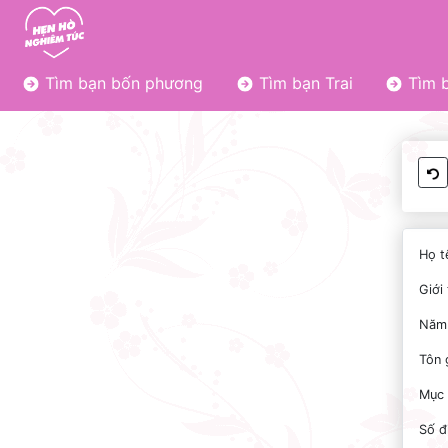
Tìm bạn bốn phương
Tìm bạn Trai
Tìm b
Họ t
Giới 
Năm 
Tôn 
Mục 
Số đ