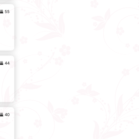
55
44
40