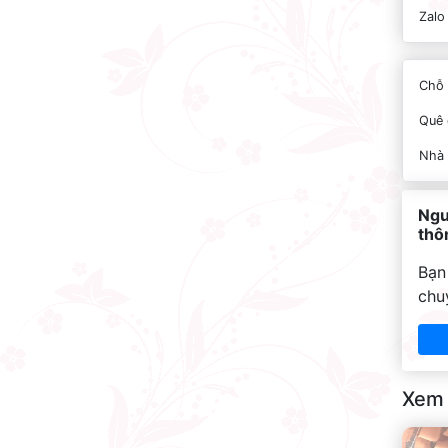
Zalo
Chỗ 
Quê 
Nhà
Ngu
thôn
Bạn
chu
Xem 