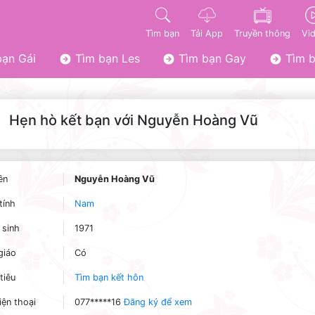
Tìm bạn
Tải App
Truyền thông
Vi
ạn Gái
Tìm bạn Les
Tìm bạn Gay
Tìm b
Hẹn hò kết bạn với Nguyễn Hoàng Vũ
ên
Nguyễn Hoàng Vũ
tính
Nam
sinh
1971
giáo
Có
tiêu
Tìm bạn kết hôn
iện thoại
077*****16
Đăng ký để xem