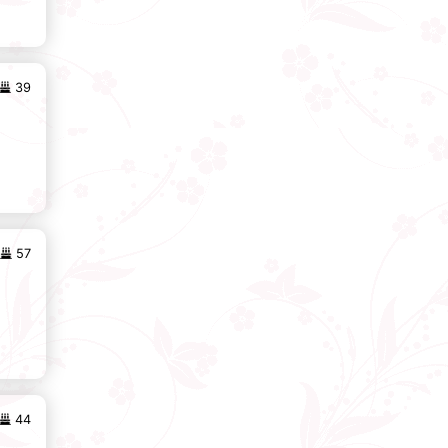
39
57
44