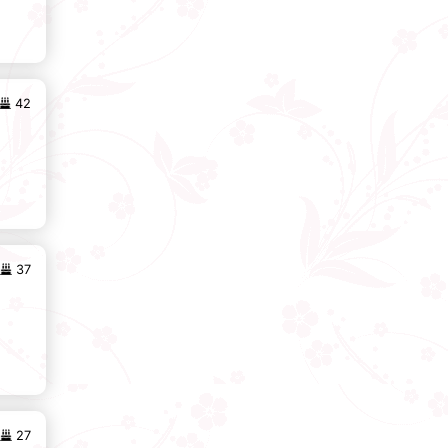
42
37
27