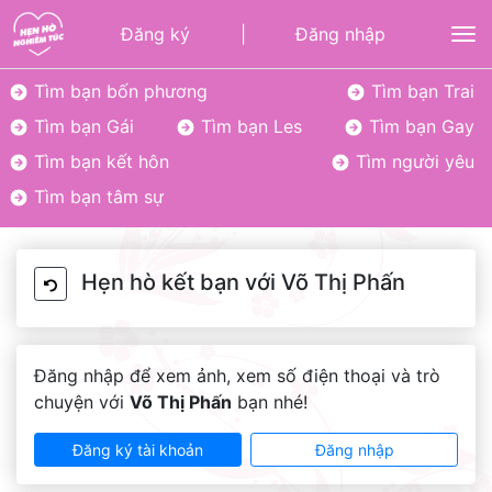
Đăng ký
|
Đăng nhập
To
Tìm bạn bốn phương
Tìm bạn Trai
Tìm bạn Gái
Tìm bạn Les
Tìm bạn Gay
Tìm bạn kết hôn
Tìm người yêu
Tìm bạn tâm sự
Hẹn hò kết bạn với Võ Thị Phấn
Đăng nhập để xem ảnh, xem số điện thoại và trò
chuyện với
Võ Thị Phấn
bạn nhé!
Đăng ký tài khoản
Đăng nhập