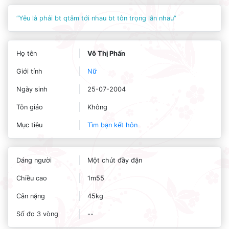
“Yêu là phải bt qtâm tới nhau bt tôn trọng lẫn nhau”
Họ tên
Võ Thị Phấn
Giới tính
Nữ
Ngày sinh
25-07-2004
Tôn giáo
Không
Mục tiêu
Tìm bạn kết hôn
Dáng người
Một chút đầy đặn
Chiều cao
1m55
Cân nặng
45kg
Số đo 3 vòng
--