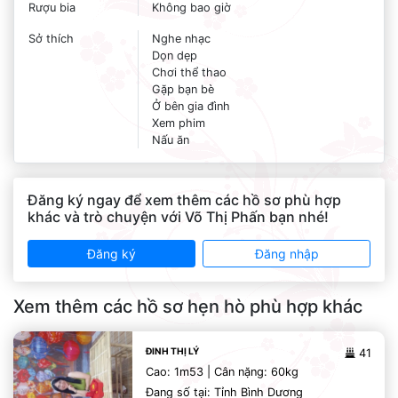
Rượu bia
Không bao giờ
Sở thích
Nghe nhạc
Dọn dẹp
Chơi thể thao
Gặp bạn bè
Ở bên gia đình
Xem phim
Nấu ăn
Đăng ký ngay để xem thêm các hồ sơ phù hợp
khác và trò chuyện với Võ Thị Phấn bạn nhé!
Đăng ký
Đăng nhập
Xem thêm các hồ sơ hẹn hò phù hợp khác
ĐINH THỊ LÝ
41
Cao: 1m53 | Cân nặng: 60kg
Đang số tại: Tỉnh Bình Dương