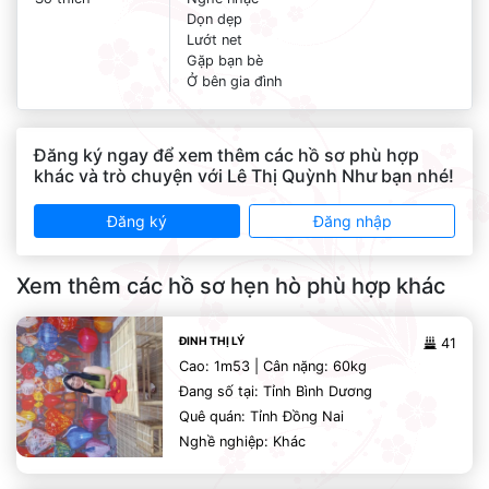
Dọn dẹp
Lướt net
Gặp bạn bè
Ở bên gia đình
Đăng ký ngay để xem thêm các hồ sơ phù hợp
khác và trò chuyện với Lê Thị Quỳnh Như bạn nhé!
Đăng ký
Đăng nhập
Xem thêm các hồ sơ hẹn hò phù hợp khác
ĐINH THỊ LÝ
41
Cao: 1m53 | Cân nặng: 60kg
Đang số tại: Tỉnh Bình Dương
Quê quán: Tỉnh Đồng Nai
Nghề nghiệp: Khác