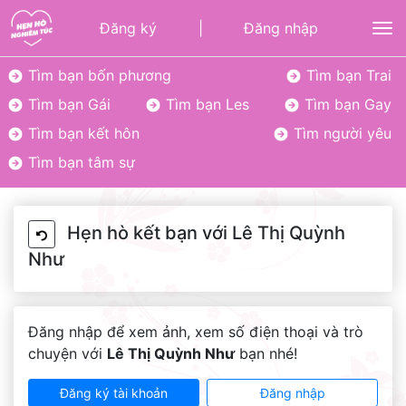
Đăng ký
|
Đăng nhập
To
Tìm bạn bốn phương
Tìm bạn Trai
Tìm bạn Gái
Tìm bạn Les
Tìm bạn Gay
Tìm bạn kết hôn
Tìm người yêu
Tìm bạn tâm sự
Hẹn hò kết bạn với Lê Thị Quỳnh
Như
Đăng nhập để xem ảnh, xem số điện thoại và trò
chuyện với
Lê Thị Quỳnh Như
bạn nhé!
Đăng ký tài khoản
Đăng nhập