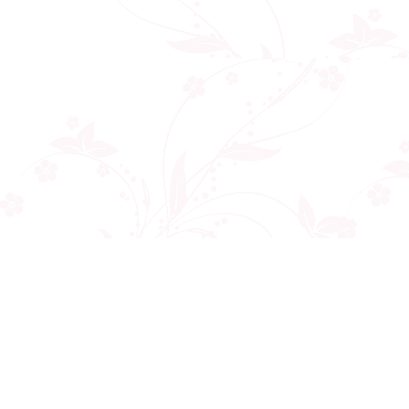
Công ty cổ phần VNCT Group
Mã số thuế: 0110284788
Hotline: 086 86 86 440