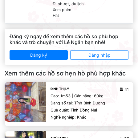
Đi phượt, du lịch
Xem phim
Hát
Đăng ký ngay để xem thêm các hồ sơ phù hợp
khác và trò chuyện với Lê Ngân bạn nhé!
Đăng ký
Đăng nhập
Xem thêm các hồ sơ hẹn hò phù hợp khác
ĐINH THỊ LÝ
41
Cao: 1m53 | Cân nặng: 60kg
Đang số tại: Tỉnh Bình Dương
Quê quán: Tỉnh Đồng Nai
Nghề nghiệp: Khác