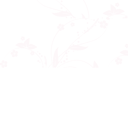
Công ty cổ phần VNCT Group
Mã số thuế: 0110284788
Hotline: 086 86 86 440
Email: henhonghiemtuc.com@gmail.com