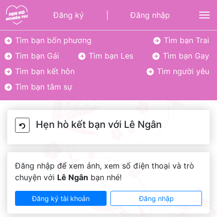
Đăng ký
|
Đăng nhập
To
Tìm bạn bốn phương
Tìm bạn Trai
Tìm bạn Gái
Tìm bạn Les
Tìm bạn Gay
Tìm bạn kết hôn
Tìm người yêu
Tìm bạn tâm sự
Hẹn hò kết bạn với Lê Ngân
Đăng nhập để xem ảnh, xem số điện thoại và trò
chuyện với
Lê Ngân
bạn nhé!
Đăng ký tài khoản
Đăng nhập