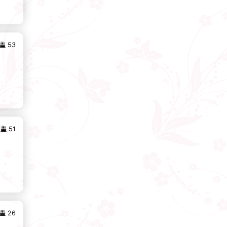
53
51
26