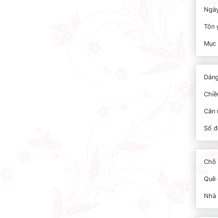
Ngày
Tôn 
Mục 
Dáng
Chiề
Cân 
Số đ
Chỗ 
Quê 
Nhà