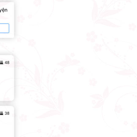
uyện
48
38