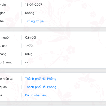
 sinh
18-07-2007
giáo
Không
tiêu
Tìm người yêu
 người
Cân đối
u cao
1m70
nặng
60kg
o 3 vòng
--
ở hiện tại
Thành phố Hải Phòng
quán
Thành phố Hải Phòng
 ở
Đã có nhà riêng