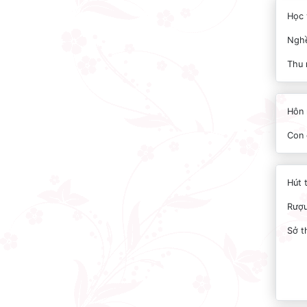
Học 
Nghề
Thu 
Hôn 
Con 
Hút 
Rượu
Sở t