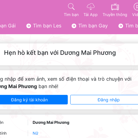
Tìm bạn
Tải App
Truyền thông
Vi
ạn Gái
Tìm bạn Les
Tìm bạn Gay
Tìm b
Hẹn hò kết bạn với Dương Mai Phương
g nhập để xem ảnh, xem số điện thoại và trò chuyện với
ng Mai Phương
bạn nhé!
Đăng ký tài khoản
Đăng nhập
ên
Dương Mai Phương
tính
Nữ