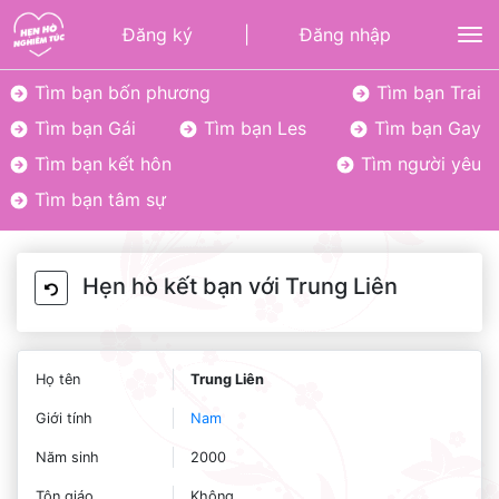
Đăng ký
|
Đăng nhập
To
Tìm bạn bốn phương
Tìm bạn Trai
Tìm bạn Gái
Tìm bạn Les
Tìm bạn Gay
Tìm bạn kết hôn
Tìm người yêu
Tìm bạn tâm sự
Hẹn hò kết bạn với Trung Liên
Họ tên
Trung Liên
Giới tính
Nam
Năm sinh
2000
Tôn giáo
Không