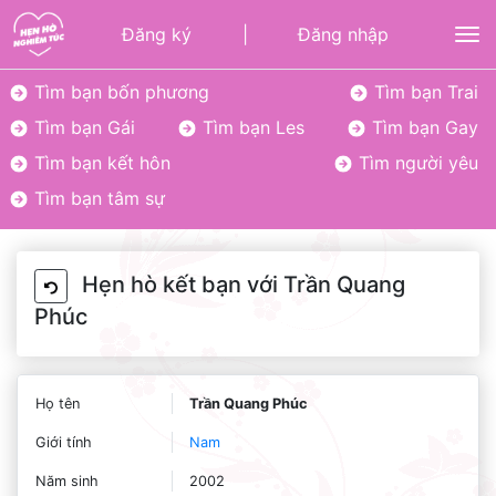
Đăng ký
|
Đăng nhập
To
Tìm bạn bốn phương
Tìm bạn Trai
Tìm bạn Gái
Tìm bạn Les
Tìm bạn Gay
Tìm bạn kết hôn
Tìm người yêu
Tìm bạn tâm sự
Hẹn hò kết bạn với Trần Quang
Phúc
Họ tên
Trần Quang Phúc
Giới tính
Nam
Năm sinh
2002