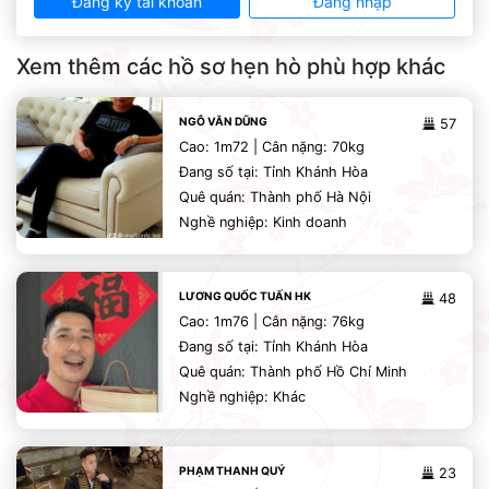
Đăng ký tài khoản
Đăng nhập
Xem thêm các hồ sơ hẹn hò phù hợp khác
NGÔ VĂN DŨNG
57
Cao: 1m72 | Cân nặng: 70kg
Đang số tại: Tỉnh Khánh Hòa
Quê quán: Thành phố Hà Nội
Nghề nghiệp: Kinh doanh
LƯƠNG QUỐC TUẤN HK
48
Cao: 1m76 | Cân nặng: 76kg
Đang số tại: Tỉnh Khánh Hòa
Quê quán: Thành phố Hồ Chí Minh
Nghề nghiệp: Khác
PHẠM THANH QUÝ
23