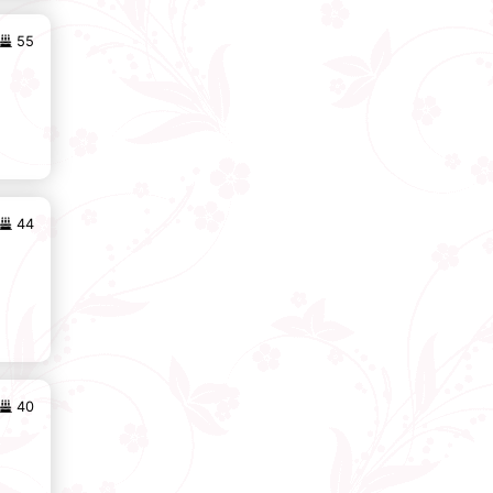
55
44
40