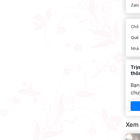
Zalo
Chỗ 
Quê 
Nhà
Trị
thôn
Bạn
chu
Xem 