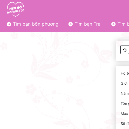
Tìm bạn bốn phương
Tìm bạn Trai
Tìm b
Họ t
Giới 
Năm 
Tôn 
Mục 
Số đ