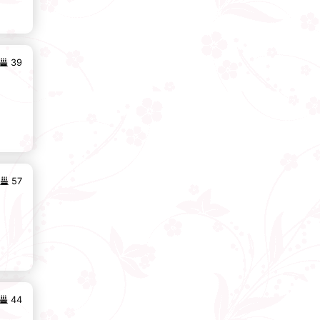
39
57
44