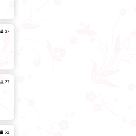
37
27
52