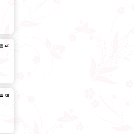
40
39