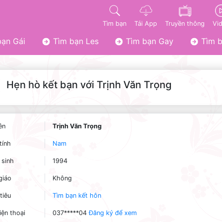
Tìm bạn
Tải App
Truyền thông
Vi
ạn Gái
Tìm bạn Les
Tìm bạn Gay
Tìm b
Hẹn hò kết bạn với Trịnh Văn Trọng
ên
Trịnh Văn Trọng
tính
Nam
sinh
1994
giáo
Không
tiêu
Tìm bạn kết hôn
iện thoại
037*****04
Đăng ký để xem