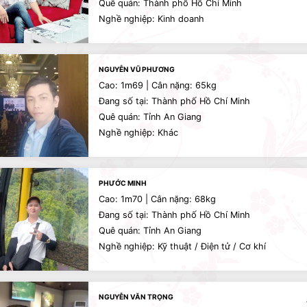
Quê quán: Thành phố Hồ Chí Minh
Nghề nghiệp: Kinh doanh
NGUYỄN VŨ PHƯƠNG
Cao: 1m69 | Cân nặng: 65kg
Đang số tại: Thành phố Hồ Chí Minh
Quê quán: Tỉnh An Giang
Nghề nghiệp: Khác
PHƯỚC MINH
Cao: 1m70 | Cân nặng: 68kg
Đang số tại: Thành phố Hồ Chí Minh
Quê quán: Tỉnh An Giang
Nghề nghiệp: Kỹ thuật / Điện tử / Cơ khí
NGUYỄN VĂN TRỌNG