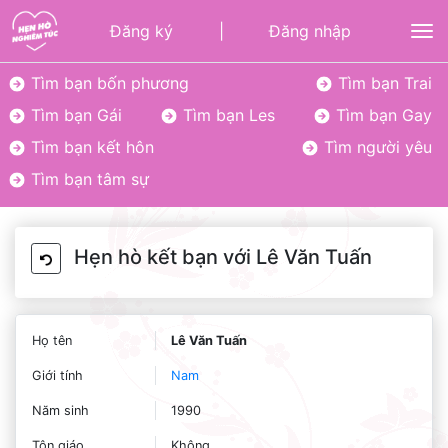
Đăng ký
|
Đăng nhập
To
Tìm bạn bốn phương
Tìm bạn Trai
Tìm bạn Gái
Tìm bạn Les
Tìm bạn Gay
Tìm bạn kết hôn
Tìm người yêu
Tìm bạn tâm sự
Hẹn hò kết bạn với Lê Văn Tuấn
Họ tên
Lê Văn Tuấn
Giới tính
Nam
Năm sinh
1990
Tôn giáo
Không