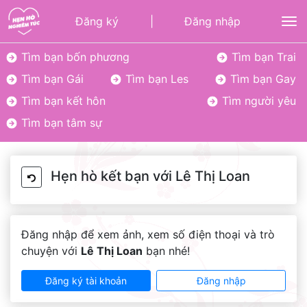
Đăng ký
|
Đăng nhập
To
Tìm bạn bốn phương
Tìm bạn Trai
Tìm bạn Gái
Tìm bạn Les
Tìm bạn Gay
Tìm bạn kết hôn
Tìm người yêu
Tìm bạn tâm sự
Hẹn hò kết bạn với Lê Thị Loan
Đăng nhập để xem ảnh, xem số điện thoại và trò
chuyện với
Lê Thị Loan
bạn nhé!
Đăng ký tài khoản
Đăng nhập