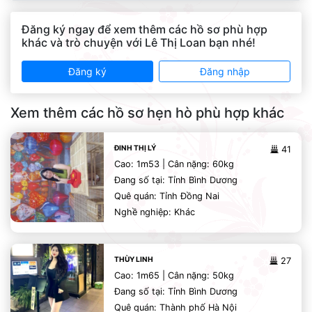
Đăng ký ngay để xem thêm các hồ sơ phù hợp
khác và trò chuyện với Lê Thị Loan bạn nhé!
Đăng ký
Đăng nhập
Xem thêm các hồ sơ hẹn hò phù hợp khác
ĐINH THỊ LÝ
41
Cao: 1m53 | Cân nặng: 60kg
Đang số tại: Tỉnh Bình Dương
Quê quán: Tỉnh Đồng Nai
Nghề nghiệp: Khác
THÙY LINH
27
Cao: 1m65 | Cân nặng: 50kg
Đang số tại: Tỉnh Bình Dương
Quê quán: Thành phố Hà Nội